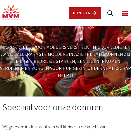
Main
Overslaan
navigation
en
DONEREN
Op
nl
naar
ma
de
me
inhoud
gaan
MICROKREDIET VOOR MOEDERS VERSTREKT MICROKREDIETEN
AAN DE ALLERARMSTE MOEDERS IN AZIË. HIERMEE KUNNEN ZIJ
EEN EIGEN BEDRIJFJE STARTEN, EEN EIGEN INKOMEN
VERDIENEN EN ZORGEN VOOR HUN GEZIN. ONDERNEMERSCHAP
HELPT!
Speciaal
voor
Speciaal voor onze donoren
Wij geloven in de kracht van het kleine. In de kracht van