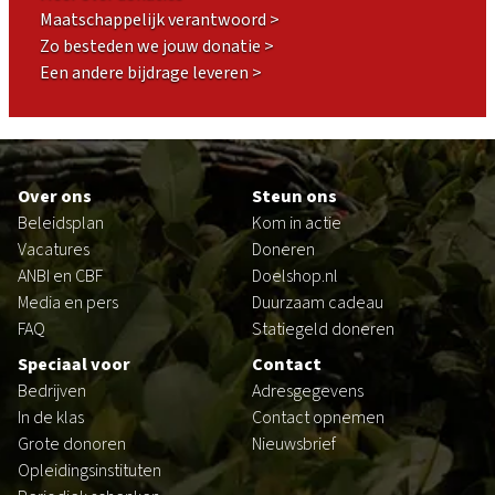
Maatschappelijk verantwoord >
Zo besteden we jouw donatie >
Een andere bijdrage leveren >
Footer
Over ons
Steun ons
Beleidsplan
Kom in actie
Vacatures
Doneren
ANBI en CBF
Doelshop.nl
Media en pers
Duurzaam cadeau
FAQ
Statiegeld doneren
Speciaal voor
Contact
Bedrijven
Adresgegevens
In de klas
Contact opnemen
Grote donoren
Nieuwsbrief
Opleidingsinstituten