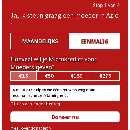
Stap 1 van 4
Ja, ik steun graag een moeder in Azië
*
MAANDELIJKS
EENMALIG
Hoeveel wil je Microkrediet voor
Moeders geven?
€15
€50
€130
€275
Met EUR 15 helpen we ėėn vrouw op weg naar
economische zelfstandigheid.
Of kies een ander bedrag
Meer over donaties >