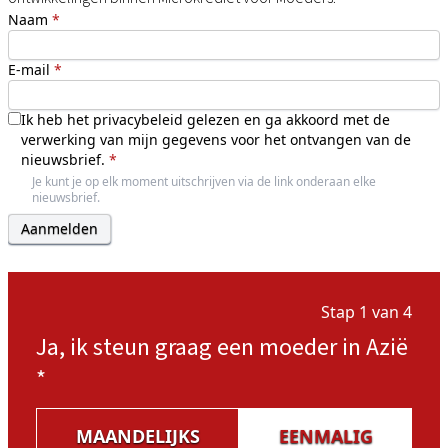
Naam
*
E-mail
*
Ik heb het
privacybeleid
gelezen en ga akkoord met de
verwerking van mijn gegevens voor het ontvangen van de
nieuwsbrief.
*
Je kunt je op elk moment uitschrijven via de link onderaan elke
nieuwsbrief.
Stap 1 van 4
Ja, ik steun graag een moeder in Azië
*
MAANDELIJKS
EENMALIG