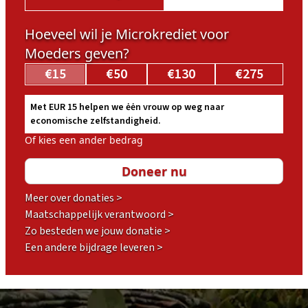
Hoeveel wil je Microkrediet voor
Moeders geven?
€15
€50
€130
€275
Met EUR 15 helpen we ėėn vrouw op weg naar
economische zelfstandigheid.
Of kies een ander bedrag
Meer over donaties >
Maatschappelijk verantwoord >
Zo besteden we jouw donatie >
Een andere bijdrage leveren >
Footer