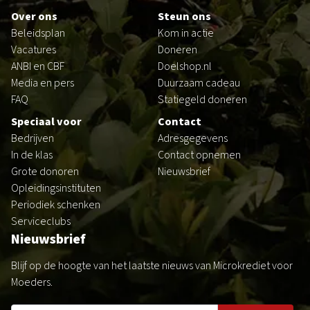
Over ons
Steun ons
Beleidsplan
Kom in actie
Vacatures
Doneren
ANBI en CBF
Doelshop.nl
Media en pers
Duurzaam cadeau
FAQ
Statiegeld doneren
Speciaal voor
Contact
Bedrijven
Adresgegevens
In de klas
Contact opnemen
Grote donoren
Nieuwsbrief
Opleidingsinstituten
Periodiek schenken
Serviceclubs
Nieuwsbrief
Blijf op de hoogte van het laatste nieuws van Microkrediet voor
Moeders.