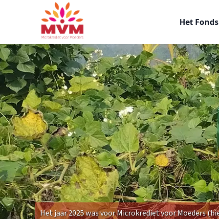
Main
Overslaan
navigation
en
Het Fond
nl
naar
de
inhoud
gaan
Het jaar 2025 was voor Microkrediet voor Moeders (hie