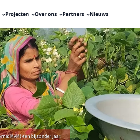
s
Projecten
Over ons
Partners
Nieuws
rna: MvM) een bijzonder jaar: