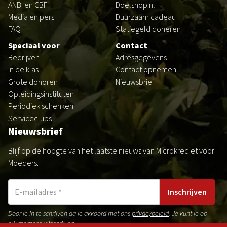
ANBI en CBF
Doelshop.nl
Media en pers
Duurzaam cadeau
FAQ
Statiegeld doneren
Speciaal voor
Contact
Bedrijven
Adresgegevens
In de klas
Contact opnemen
Grote donoren
Nieuwsbrief
Opleidingsinstituten
Periodiek schenken
Serviceclubs
Nieuwsbrief
Blijf op de hoogte van het laatste nieuws van Microkrediet voor
Moeders.
Inschrijven
Door je in te schrijven ga je akkoord met ons
privacybeleid
. Je kunt je op
elk moment uitschrijven.