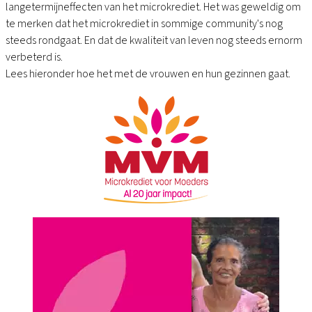
jaar
langetermijneffecten van het microkrediet. Het was geweldig om
Microkrediet
te merken dat het microkrediet in sommige community's nog
steeds rondgaat. En dat de kwaliteit van leven nog steeds ernorm
verbeterd is.
Lees hieronder hoe het met de vrouwen en hun gezinnen gaat.