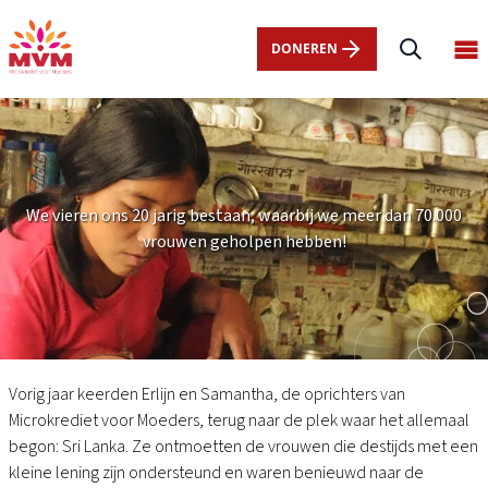
Main
Overslaan
navigation
en
DONEREN
Op
nl
naar
ma
de
me
inhoud
gaan
We vieren ons 20 jarig bestaan, waarbij we meer dan 70.000
vrouwen geholpen hebben!
Moeders
van
Vorig jaar keerden Erlijn en Samantha, de oprichters van
toen
Microkrediet voor Moeders, terug naar de plek waar het allemaal
|
begon: Sri Lanka. Ze ontmoetten de vrouwen die destijds met een
20
kleine lening zijn ondersteund en waren benieuwd naar de